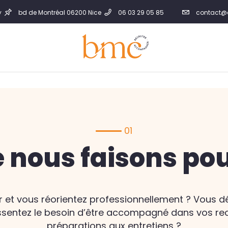
y
bd de Montréal 06200 Nice
06 03 29 05 85
contact@
01
 nous faisons po
 et vous réorientez professionnellement ? Vous dés
essentez le besoin d’être accompagné dans vos re
préparations aux entretiens ?