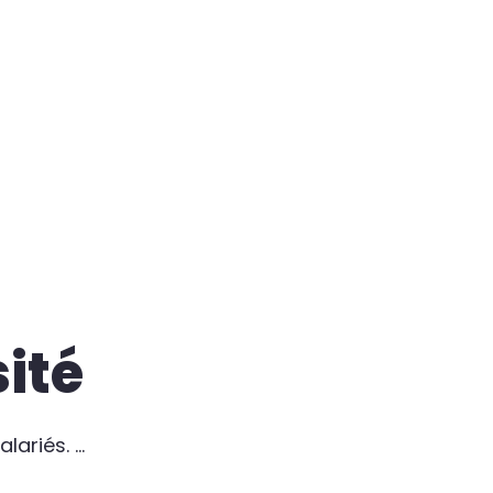
sité
alariés.