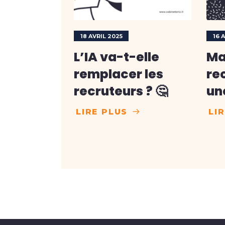
18 AVRIL 2025
16 
L’IA va-t-elle
Ma
remplacer les
re
recruteurs ? 🤔
un
LIRE PLUS
LI