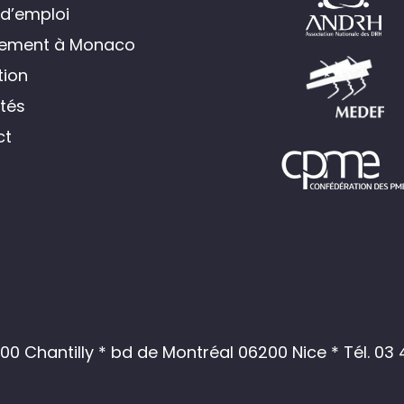
 d’emploi
tement à Monaco
ion
ités
ct
0 Chantilly * bd de Montréal 06200 Nice *
Tél. 03