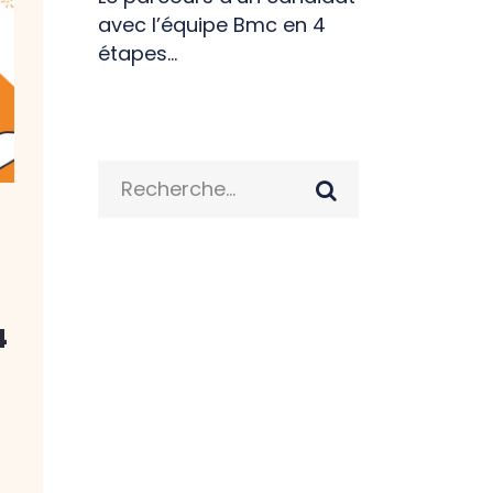
avec l’équipe Bmc en 4
étapes…
Search
for:
4