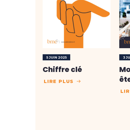
5 JUIN 2025
3 J
Chiffre clé
Mo
êt
LIRE PLUS
LI