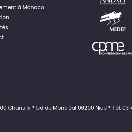
tement à Monaco
ion
ités
ct
0 Chantilly * bd de Montréal 06200 Nice *
Tél. 03