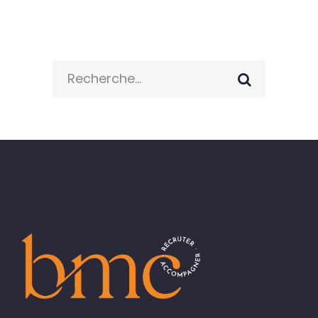
Search
for: